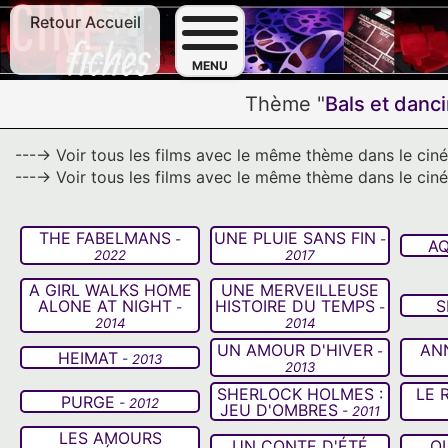
Retour Accueil
F
MENU
Thème "
Bals et danc
---→ Voir tous les films avec le même thème dans le ci
---→ Voir tous les films avec le même thème dans le cin
THE FABELMANS
UNE PLUIE SANS FIN
-
-
AQ
2022
2017
A GIRL WALKS HOME
UNE MERVEILLEUSE
ALONE AT NIGHT
HISTOIRE DU TEMPS
S
-
-
2014
2014
UN AMOUR D'HIVER
AN
-
HEIMAT
- 2013
2013
SHERLOCK HOLMES :
LE 
PURGE
- 2012
JEU D'OMBRES
- 2011
LES AMOURS
UN CONTE D'ÉTÉ
Q