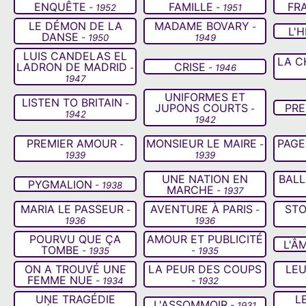
ENQUÊTE
FAMILLE
FR
- 1952
- 1951
LE DÉMON DE LA
MADAME BOVARY
-
L'H
DANSE
- 1950
1949
LUIS CANDELAS EL
LA C
LADRON DE MADRID
CRISE
-
- 1946
1947
UNIFORMES ET
LISTEN TO BRITAIN
-
JUPONS COURTS
PRE
-
1942
1942
PREMIER AMOUR
MONSIEUR LE MAIRE
PAGE
-
-
1939
1939
UNE NATION EN
BALL
PYGMALION
- 1938
MARCHE
- 1937
MARIA LE PASSEUR
AVENTURE À PARIS
STO
-
-
1936
1936
POURVU QUE ÇA
AMOUR ET PUBLICITÉ
L'Â
TOMBE
- 1935
- 1935
ON A TROUVÉ UNE
LA PEUR DES COUPS
LEU
FEMME NUE
- 1934
- 1932
UNE TRAGÉDIE
L
L'ASSOMMOIR
- 1931