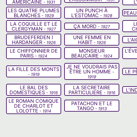
AMÉRICAINE
L
- 1931
LES QUATRE PLUMES
UN PUNCH À
PEAU
BLANCHES
L'ESTOMAC
- 1929
- 1928
LA COQUILLE ET LE
L
ÇA MORD
- 1927
CLERGYMAN
C
- 1927
BRUDEFERDEN I
UNE FEMME EN
L'A
HARDANGER
HABIT
- 1926
- 1926
LE CHIFFONNIER DE
MONSIEUR
L'ÉV
PARIS
BEAUCAIRE
- 1924
- 1924
JE NE VOUDRAIS PAS
LA FILLE DES MONTS
ÊTRE UN HOMME
LE P
-
- 1919
1919
LE BAL DES
LA SECRETAIRE
L'IN
DOMESTIQUES
PARTICULIERE
- 1916
- 1916
LE ROMAN COMIQUE
PATACHON ET LE
DE CHARLOT ET
TANGO
- 1913
LOLOTTE
- 1914