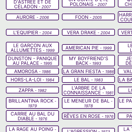
D'ASTRÉE ET DE
POLONAIS
CH
- 2007
CÉLADON
- 2007
HARR
AURORE
FOON
- 2006
- 2005
COUP
L'EQUIPIER
VERA DRAKE
VER
- 2004
- 2004
LE GARÇON AUX
L
AMERICAN PIE
- 1999
ALLUMETTES
- 1999
DUNSTON - PANIQUE
MY BOYFRIEND'S
JE
AU PALACE
BACK
DÉ
- 1995
- 1993
AMOROSA
LA GRAN FIESTA
VA
- 1986
- 1986
HORS-LA-LOI
LE BAL
LA B
- 1984
- 1983
L'ARBRE DE LA
ZAPPA
L
- 1982
CONNAISSANCE
- 1981
BRILLANTINA ROCK
LE MENEUR DE BAL
LE P
-
-
1979
1978
CARRIE AU BAL DU
RÊVES EN ROSE
P
- 1976
DIABLE
- 1976
LA RAGE AU POING
LA 
-
L'AGRESSION
- 1973