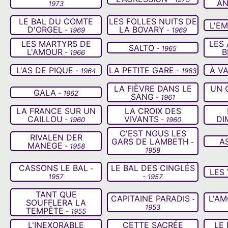
AN
1973
LE BAL DU COMTE
LES FOLLES NUITS DE
L'E
D'ORGEL
LA BOVARY
- 1969
- 1969
LES MARTYRS DE
LES
SALTO
- 1965
L'AMOUR
B
- 1966
L'AS DE PIQUE
LA PETITE GARE
À V
- 1964
- 1963
LA FIÈVRE DANS LE
UN 
GALA
- 1962
SANG
- 1961
LA FRANCE SUR UN
LA CROIX DES
CAILLOU
VIVANTS
DI
- 1960
- 1960
C'EST NOUS LES
RIVALEN DER
GARS DE LAMBETH
A
-
MANEGE
- 1958
1958
CASSONS LE BAL
LE BAL DES CINGLÉS
-
LES
1957
- 1957
TANT QUE
CAPITAINE PARADIS
L'AM
-
SOUFFLERA LA
1953
TEMPÊTE
- 1955
L'INEXORABLE
CETTE SACRÉE
LE