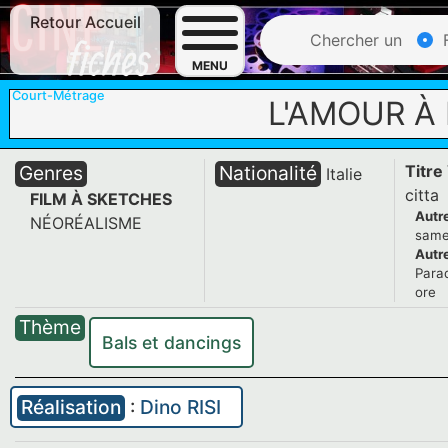
Retour Accueil
Chercher un
F
MENU
Court-Métrage
L'AMOUR À 
Genres
Nationalité
Titre
Italie
citta
FILM À SKETCHES
Autre
NÉORÉALISME
same
Autre
Parad
ore
Thème
Bals et dancings
Réalisation
:
Dino RISI