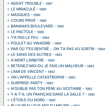
AGENT TROUBLE
-
1987
LE MIRACULÉ
-
1986
MASQUES
-
1986
COURS PRIVÉ
-
1986
BANANA'S BOULEVARD
-
1985
LE PACTOLE
-
1985
Y'A PAS LE FEU
-
1984
POULET AU VINAIGRE
-
1984
PAR OÙ T'ES RENTRÉ... ON T'A PAS VU SORTIR
-
1984
LE SANG DES AUTRES
-
1983
À MORT L'ARBITRE
-
1983
RETENEZ-MOI OU JE FAIS UN MALHEUR
-
1983
L'AMI DE VINCENT
-
1983
ON L'APPELLE CATASTROPHE
-
1983
SURPRISE-PARTY
-
1982
N'OUBLIE PAS TON PÈRE AU VESTIAIRE
-
1982
Y A-T-IL UN FRANÇAIS DANS LA SALLE ?
-
1982
L'ÉTOILE DU NORD
-
1982
PLUS BEAU QUE MOI TU MEURS
-
1982