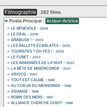
Filmographie
262 films
:
=> Poste Principal :
Acteur-Actrice
LE BÉNÉVOLE
-
2006
LE DEAL
-
2006
GRABUGE !
-
2005
LES BALLETS ÉCARLATES
-
2005
TOURISTES ? OH YES !
-
2004
LE FURET
-
2003
LES ARAIGNÉES DE LA NUIT
-
2002
LA BÊTE DE MISÉRICORDE
-
2001
VIDOCQ
-
2001
TOUT EST CALME
-
1999
AU COEUR DU MENSONGE
-
1998
VIDANGE
-
1998
ROBIN DES MERS
-
1997
ALLIANCE CHERCHE DOIGT
-
1996