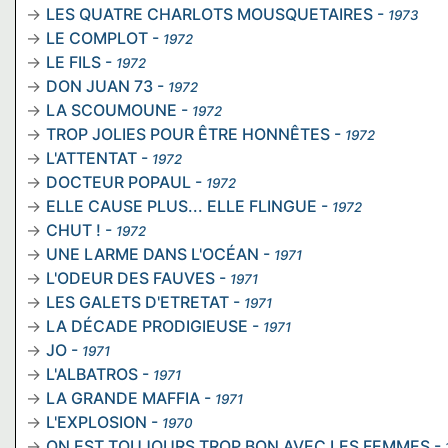
LES QUATRE CHARLOTS MOUSQUETAIRES
-
1973
LE COMPLOT
-
1972
LE FILS
-
1972
DON JUAN 73
-
1972
LA SCOUMOUNE
-
1972
TROP JOLIES POUR ÊTRE HONNÊTES
-
1972
L'ATTENTAT
-
1972
DOCTEUR POPAUL
-
1972
ELLE CAUSE PLUS... ELLE FLINGUE
-
1972
CHUT !
-
1972
UNE LARME DANS L'OCÉAN
-
1971
L'ODEUR DES FAUVES
-
1971
LES GALETS D'ETRETAT
-
1971
LA DÉCADE PRODIGIEUSE
-
1971
JO
-
1971
L'ALBATROS
-
1971
LA GRANDE MAFFIA
-
1971
L'EXPLOSION
-
1970
ON EST TOUJOURS TROP BON AVEC LES FEMMES
-