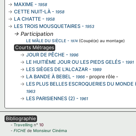
MAXIME
-
1958
CETTE NUIT-LÀ
-
1958
LA CHATTE
-
1958
LES TROIS MOUSQUETAIRES
-
1953
→ Participation
LE MÂLE DU SIÈCLE
-
(Coupé(e) au montage)
1974
Courts Métrages
JOUR DE PÊCHE
-
1996
LE HUITIÈME JOUR OU LES PIEDS GELÉS
-
1991
LES SIÈGES DE L'ALCAZAR
-
1989
LA BANDE À BEBEL
-
- propre rôle -
1966
LES PLUS BELLES ESCROQUERIES DU MONDE (
1963
LES PARISIENNES (2)
-
1961
Bibliographie
Travelling
n°
10
FICHE
de
Monsieur Cinéma