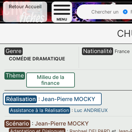
Retour Accueil
Chercher un
F
MENU
CH
Genre
Nationalité
France
COMÉDIE DRAMATIQUE
Thème
Milieu de la
finance
Réalisation
:
Jean-Pierre MOCKY
Assistance à la Réalisation
:
Luc ANDRIEUX
Scénario
:
Jean-Pierre MOCKY
Adaptation et Dialogues
:
Raphael DELPARD
et
Jean-