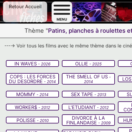
Retour Accueil
F
MENU
Thème "
Patins, planches à roulettes 
---→ Voir tous les films avec le même thème dans le ci
IN WAVES
OLLIE
- 2026
- 2025
COPS : LES FORCES
THE SMELL OF US
-
LOS
DU DESORDRE
- 2014
2014
MOMMY
SEX TAPE
S
- 2014
- 2013
WORKER$
L'ETUDIANT
- 2012
- 2012
CO
DIVORCE À LA
POLISSE
HU
- 2010
FINLANDAISE
- 2009
P