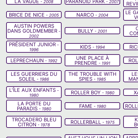
LA VAGUE
PARANOID PARK
- 2008
- 2007
REVI
LE G
BRICE DE NICE
NARCO
- 2005
- 2004
V
AUSTIN POWERS
DANS GOLDMEMBER
BULLY
-
- 2001
CO
2002
PRÉSIDENT JUNIOR
-
KIDS
RIC
- 1994
1996
UNE PLACE À
LEPRECHAUN
ROL
- 1992
PRENDRE
- 1991
LES GUERRIERS DU
THE TROUBLE WITH
LE
SOLEIL
SPIES
MA
- 1986
- 1985
L'ÎLE AUX ENFANTS
-
ROLLER BOY
X
- 1980
1980
LA PORTE DU
FAME
ROLL
- 1980
PARADIS
- 1980
TROCADERO BLEU
K
ROLLERBALL
- 1975
CITRON
B
- 1978
AVEZ-VOUS UN LION
ARBR