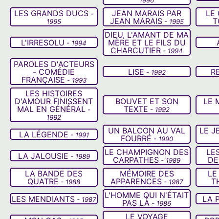
LES GRANDS DUCS
JEAN MARAIS PAR
LE
-
JEAN MARAIS
T
1995
- 1995
DIEU, L'AMANT DE MA
L'IRRESOLU
MÈRE ET LE FILS DU
- 1994
CHARCUTIER
- 1994
PAROLES D'ACTEURS
- COMÉDIE
LISE
R
- 1992
FRANÇAISE
- 1993
LES HISTOIRES
D'AMOUR FINISSENT
BOUVET ET SON
LE 
MAL EN GÉNÉRAL
TEXTE
-
- 1992
1992
UN BALCON AU VAL
LE J
LA LÉGENDE
- 1991
FOURRÉ
- 1990
LE CHAMPIGNON DES
LE
LA JALOUSIE
- 1989
CARPATHES
DE
- 1989
LA BANDE DES
MÉMOIRE DES
LE
QUATRE
APPARENCES
T
- 1988
- 1987
L'HOMME QUI N'ÉTAIT
LES MENDIANTS
LA 
- 1987
PAS LÀ
- 1986
LE VOYAGE