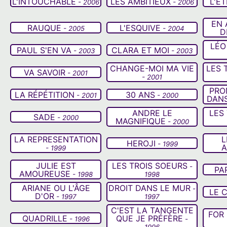
L'INTOUCHABLE
LES AMBITIEUX
L'E
- 2006
- 2006
EN 
RAUQUE
L'ESQUIVE
- 2005
- 2004
D
LÉO
PAUL S'EN VA
CLARA ET MOI
- 2003
- 2003
CHANGE-MOI MA VIE
LES 
VA SAVOIR
- 2001
- 2001
PRO
LA RÉPÉTITION
30 ANS
- 2001
- 2000
DANS
ANDRE LE
LES
SADE
- 2000
MAGNIFIQUE
- 2000
LA REPRESENTATION
L
HEROJI
- 1999
A
- 1999
JULIE EST
LES TROIS SOEURS
-
PA
AMOUREUSE
- 1998
1998
ARIANE OU L'ÂGE
DROIT DANS LE MUR
-
LE 
D'OR
- 1997
1997
C'EST LA TANGENTE
FOR
QUADRILLE
QUE JE PRÉFÈRE
- 1996
-
1996