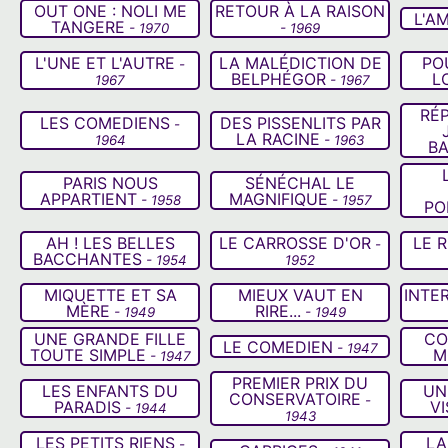
OUT ONE : NOLI ME
RETOUR À LA RAISON
L'A
TANGERE
- 1970
- 1969
L'UNE ET L'AUTRE
LA MALÉDICTION DE
PO
-
BELPHÉGOR
L
1967
- 1967
RÉP
LES COMEDIENS
DES PISSENLITS PAR
-
LA RACINE
1964
- 1963
BA
PARIS NOUS
SÉNÉCHAL LE
APPARTIENT
MAGNIFIQUE
- 1958
- 1957
PO
AH ! LES BELLES
LE CARROSSE D'OR
LE 
-
BACCHANTES
- 1954
1952
MIQUETTE ET SA
MIEUX VAUT EN
INTE
MÈRE
RIRE...
- 1949
- 1949
UNE GRANDE FILLE
CO
LE COMEDIEN
- 1947
TOUTE SIMPLE
M
- 1947
PREMIER PRIX DU
LES ENFANTS DU
UN
CONSERVATOIRE
-
PARADIS
VI
- 1944
1943
LES PETITS RIENS
LA
-