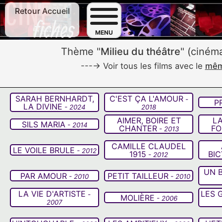
Retour Accueil
F
MENU
Thème "
Milieu du théâtre
" (ciném
---→ Voir tous les films avec le
même
SARAH BERNHARDT,
C'EST ÇA L'AMOUR
-
P
LA DIVINE
- 2024
2018
AIMER, BOIRE ET
LA
SILS MARIA
- 2014
CHANTER
FO
- 2013
CAMILLE CLAUDEL
LE VOILE BRULE
- 2012
1915
BI
- 2012
UN 
PAR AMOUR
PETIT TAILLEUR
- 2010
- 2010
LA VIE D'ARTISTE
LES 
-
MOLIÈRE
- 2006
2007