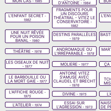
MON CAS
BOR
- 1985
D'ANTOINE
- 1984
FRAGMENTS POUR
UN DISCOURS
L'ENFANT SECRET
L'EN
-
THÉATRAL - VITEZ LE
1982
CONSERVATOIRE
-
1982
UNE NUIT RÊVÉE
DESTINS PARALLÈLES
BAST
POUR UN POISON
- 1979
BANAL
- 1980
ANDROMAQUE OU
MART
THÉÂTRE
- 1978
L'IRRÉPARABLE
- 1978
LES OISEAUX DE NUIT
MOLIERE
ÇA 
- 1977
- 1977
ANTOINE VITEZ
LE BARBOUILLE OU
S'AMUSE AVEC
TCH
LA MORT GAIE
CLAUDEL ET BRECHT
- 1977
MI
- 1976
L'AFFICHE ROUGE
-
DIVINE
L
- 1975
1975
ESSAI SUR
NAIS
L'ATELIER
- 1974
L'AGRESSION
DE P
- 1973