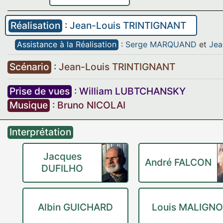
Réalisation
:
Jean-Louis TRINTIGNANT
Assistance à la Réalisation
:
Serge MARQUAND
et
Jea
Scénario
:
Jean-Louis TRINTIGNANT
Prise de vues
:
William LUBTCHANSKY
Musique
:
Bruno NICOLAI
Interprétation
Jacques
André FALCON
DUFILHO
Albin GUICHARD
Louis MALIGN