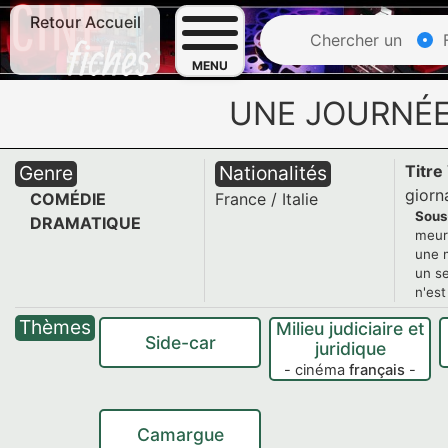
Retour Accueil
Chercher un
F
MENU
UNE JOURNÉE
Genre
Nationalités
Titre
giorn
COMÉDIE
France
/
Italie
Sous
DRAMATIQUE
meurt
une 
un s
n'est
Thèmes
Milieu judiciaire et
Side-car
juridique
- cinéma
français
-
Camargue