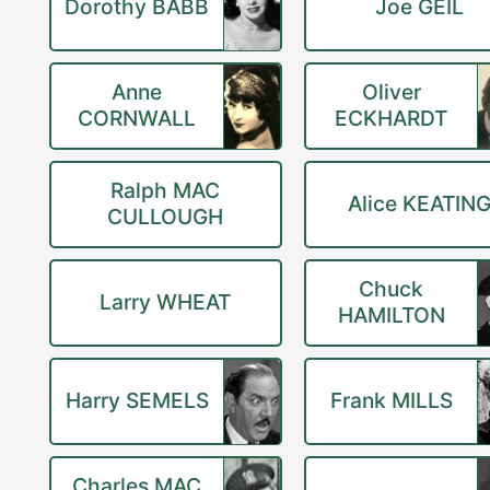
Dorothy BABB
Joe GEIL
Anne
Oliver
CORNWALL
ECKHARDT
Ralph MAC
Alice KEATIN
CULLOUGH
Chuck
Larry WHEAT
HAMILTON
Harry SEMELS
Frank MILLS
Charles MAC