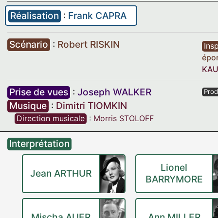
Réalisation
:
Frank CAPRA
Scénario
:
Robert RISKIN
Insp
épo
KA
Prise de vues
:
Joseph WALKER
Prod
Musique
:
Dimitri TIOMKIN
Direction musicale
:
Morris STOLOFF
Interprétation
Lionel
Jean ARTHUR
BARRYMORE
Mischa AUER
Ann MILLER