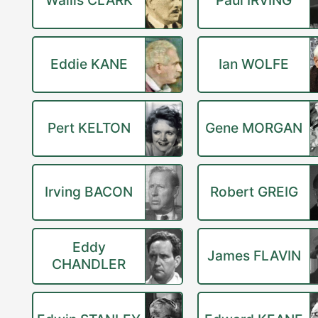
Wallis CLARK
Paul IRVING
Eddie KANE
Ian WOLFE
Pert KELTON
Gene MORGAN
Irving BACON
Robert GREIG
Eddy
James FLAVIN
CHANDLER