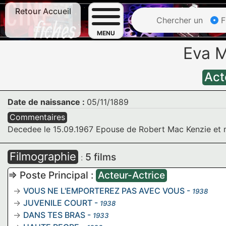
Retour Accueil
Chercher un
F
MENU
Eva 
Act
Date de naissance :
05/11/1889
Commentaires
Decedee le 15.09.1967 Epouse de Robert Mac Kenzie et me
Filmographie
5 films
:
=> Poste Principal :
Acteur-Actrice
VOUS NE L'EMPORTEREZ PAS AVEC VOUS
-
1938
JUVENILE COURT
-
1938
DANS TES BRAS
-
1933