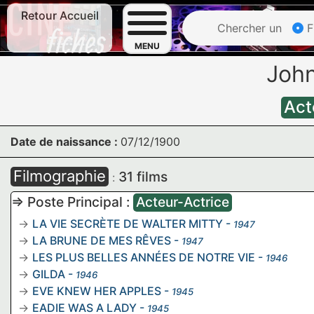
Retour Accueil
Chercher un
F
MENU
Joh
Act
Date de naissance :
07/12/1900
Filmographie
31 films
:
=> Poste Principal :
Acteur-Actrice
LA VIE SECRÈTE DE WALTER MITTY
-
1947
LA BRUNE DE MES RÊVES
-
1947
LES PLUS BELLES ANNÉES DE NOTRE VIE
-
1946
GILDA
-
1946
EVE KNEW HER APPLES
-
1945
EADIE WAS A LADY
-
1945