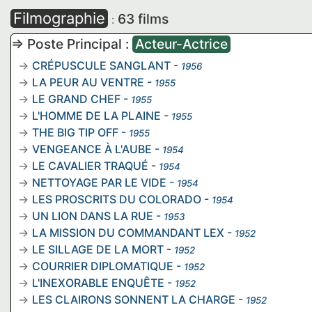
Filmographie
63 films
:
=> Poste Principal :
Acteur-Actrice
CRÉPUSCULE SANGLANT
-
1956
LA PEUR AU VENTRE
-
1955
LE GRAND CHEF
-
1955
L'HOMME DE LA PLAINE
-
1955
THE BIG TIP OFF
-
1955
VENGEANCE À L'AUBE
-
1954
LE CAVALIER TRAQUÉ
-
1954
NETTOYAGE PAR LE VIDE
-
1954
LES PROSCRITS DU COLORADO
-
1954
UN LION DANS LA RUE
-
1953
LA MISSION DU COMMANDANT LEX
-
1952
LE SILLAGE DE LA MORT
-
1952
COURRIER DIPLOMATIQUE
-
1952
L'INEXORABLE ENQUÊTE
-
1952
LES CLAIRONS SONNENT LA CHARGE
-
1952