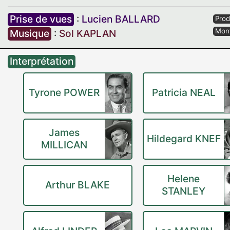
Prise de vues
:
Lucien BALLARD
Prod
Mon
Musique
:
Sol KAPLAN
Interprétation
Tyrone POWER
Patricia NEAL
James
Hildegard KNEF
MILLICAN
Helene
Arthur BLAKE
STANLEY