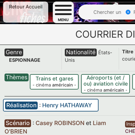
Retour Accueil
Chercher un
F
MENU
COURRIER D
Genre
Nationalité
Titre
États-
couri
ESPIONNAGE
Unis
Thèmes
Aéroports (et /
Trains et gares
ou) aviation civile
- cinéma
américain
-
- cinéma
américain
-
Réalisation
:
Henry HATHAWAY
Scénario
:
Casey ROBINSON
et
Liam
Insp
O'BRIEN
CH