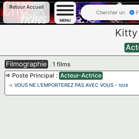
Retour Accueil
Chercher un
F
MENU
Kitt
Act
Filmographie
1 films
:
=> Poste Principal :
Acteur-Actrice
VOUS NE L'EMPORTEREZ PAS AVEC VOUS
-
1938