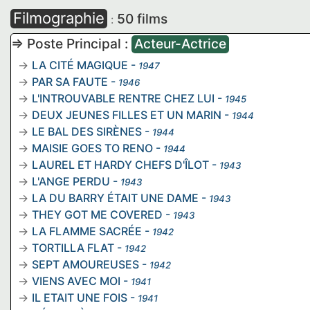
Filmographie
50 films
:
=> Poste Principal :
Acteur-Actrice
LA CITÉ MAGIQUE
-
1947
PAR SA FAUTE
-
1946
L'INTROUVABLE RENTRE CHEZ LUI
-
1945
DEUX JEUNES FILLES ET UN MARIN
-
1944
LE BAL DES SIRÈNES
-
1944
MAISIE GOES TO RENO
-
1944
LAUREL ET HARDY CHEFS D'ÎLOT
-
1943
L'ANGE PERDU
-
1943
LA DU BARRY ÉTAIT UNE DAME
-
1943
THEY GOT ME COVERED
-
1943
LA FLAMME SACRÉE
-
1942
TORTILLA FLAT
-
1942
SEPT AMOUREUSES
-
1942
VIENS AVEC MOI
-
1941
IL ETAIT UNE FOIS
-
1941