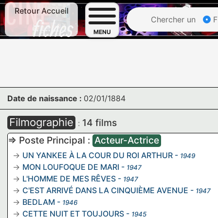
Retour Accueil
Chercher un
F
MENU
Date de naissance :
02/01/1884
Filmographie
14 films
:
=> Poste Principal :
Acteur-Actrice
UN YANKEE À LA COUR DU ROI ARTHUR
-
1949
MON LOUFOQUE DE MARI
-
1947
L'HOMME DE MES RÊVES
-
1947
C'EST ARRIVÉ DANS LA CINQUIÈME AVENUE
-
1947
BEDLAM
-
1946
CETTE NUIT ET TOUJOURS
-
1945