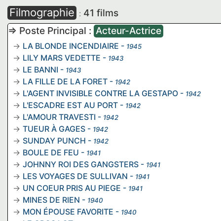
Filmographie
41 films
:
=> Poste Principal :
Acteur-Actrice
LA BLONDE INCENDIAIRE
-
1945
LILY MARS VEDETTE
-
1943
LE BANNI
-
1943
LA FILLE DE LA FORET
-
1942
L'AGENT INVISIBLE CONTRE LA GESTAPO
-
1942
L'ESCADRE EST AU PORT
-
1942
L'AMOUR TRAVESTI
-
1942
TUEUR À GAGES
-
1942
SUNDAY PUNCH
-
1942
BOULE DE FEU
-
1941
JOHNNY ROI DES GANGSTERS
-
1941
LES VOYAGES DE SULLIVAN
-
1941
UN COEUR PRIS AU PIEGE
-
1941
MINES DE RIEN
-
1940
MON ÉPOUSE FAVORITE
-
1940