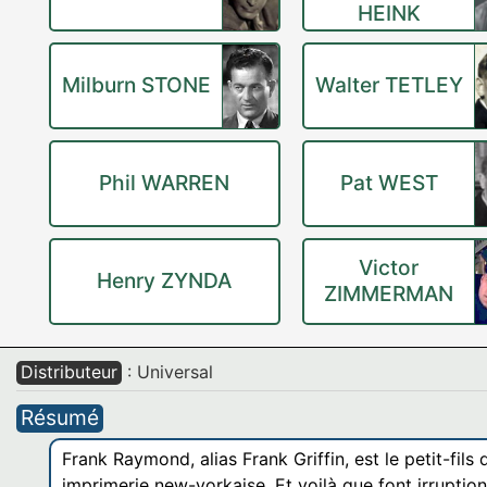
HEINK
Milburn STONE
Walter TETLEY
Phil WARREN
Pat WEST
Victor
Henry ZYNDA
ZIMMERMAN
Distributeur
: Universal
Résumé
Frank Raymond, alias Frank Griffin, est le petit-fils
imprimerie new-yorkaise. Et voilà que font irruption