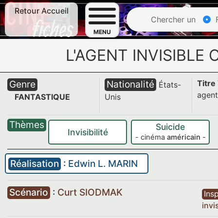
Retour Accueil
Chercher un
F
MENU
L'AGENT INVISIBLE
Genre
Nationalité
Titre
États-
agent
FANTASTIQUE
Unis
Thèmes
Suicide
Invisibilité
- cinéma
américain
-
Réalisation
:
Edwin L. MARIN
Scénario
:
Curt SIODMAK
Insp
invi