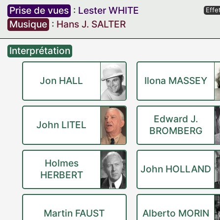
Prise de vues
:
Lester WHITE
Effe
Musique
:
Hans J. SALTER
Interprétation
Jon HALL
Ilona MASSEY
Edward J.
John LITEL
BROMBERG
Holmes
John HOLLAND
HERBERT
Martin FAUST
Alberto MORIN