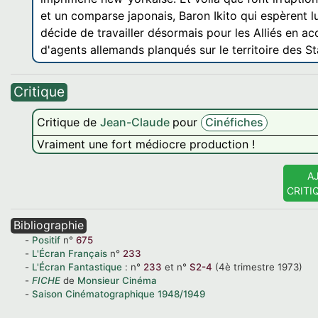
et un comparse japonais, Baron Ikito qui espèrent lu
décide de travailler désormais pour les Alliés en ac
d'agents allemands planqués sur le territoire des St
Critique
Critique de
Jean-Claude
pour
Cinéfiches
Vraiment une fort médiocre production !
A
CRITI
Bibliographie
Positif
n°
675
L'Écran Français
n°
233
L'Écran Fantastique
:
n°
233
et
n°
S2-4
(4è trimestre 1973)
FICHE
de
Monsieur Cinéma
Saison Cinématographique
1948/1949