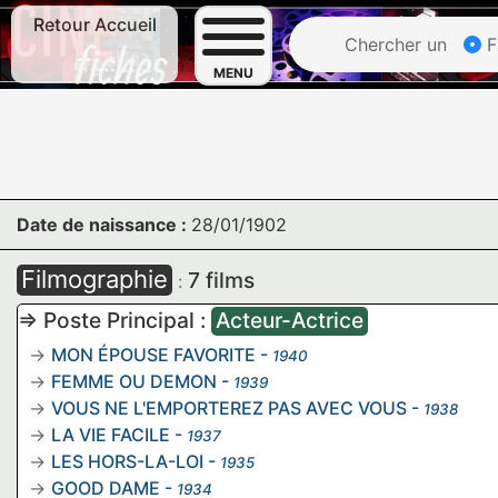
Retour Accueil
Chercher un
F
MENU
Date de naissance :
28/01/1902
Filmographie
7 films
:
=> Poste Principal :
Acteur-Actrice
MON ÉPOUSE FAVORITE
-
1940
FEMME OU DEMON
-
1939
VOUS NE L'EMPORTEREZ PAS AVEC VOUS
-
1938
LA VIE FACILE
-
1937
LES HORS-LA-LOI
-
1935
GOOD DAME
-
1934