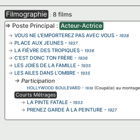
Filmographie
8 films
:
=> Poste Principal :
Acteur-Actrice
VOUS NE L'EMPORTEREZ PAS AVEC VOUS
-
1938
PLACE AUX JEUNES
-
1937
LA FIÈVRE DES TROPIQUES
-
1936
C'EST DONC TON FRÈRE
-
1936
LES JOIES DE LA FAMILLE
-
1935
LES AILES DANS L'OMBRE
-
1935
→ Participation
HOLLYWOOD BOULEVARD
-
(Coupé(e) au montage
1936
Courts Métrages
LA PINTE FATALE
-
1933
PRENEZ GARDE À LA PEINTURE
-
1927