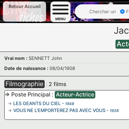
Retour Accueil
Chercher un
F
MENU
Ja
Act
Vrai nom :
SENNETT John
Date de naissance :
08/04/1908
Filmographie
2 films
:
=> Poste Principal :
Acteur-Actrice
LES GEANTS DU CIEL
-
1948
VOUS NE L'EMPORTEREZ PAS AVEC VOUS
-
1938