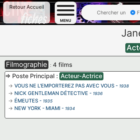
Retour Accueil
Chercher un
F
MENU
Jan
Act
Filmographie
4 films
:
=> Poste Principal :
Acteur-Actrice
VOUS NE L'EMPORTEREZ PAS AVEC VOUS
-
1938
NICK GENTLEMAN DÉTECTIVE
-
1936
ÉMEUTES
-
1935
NEW YORK - MIAMI
-
1934