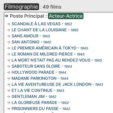
Filmographie
49 films
:
=> Poste Principal :
Acteur-Actrice
SCANDALE À LAS VEGAS
-
1952
LE CHANT DE LA LOUISIANE
-
1950
SANS AMOUR
-
1945
SAN ANTONIO
-
1945
LE PREMIER AMÉRICAIN À TOKYO
-
1945
LE ROMAN DE MILDRED PIERCE
-
1945
LA MORT N'ETAIT PAS AU RENDEZ-VOUS
-
1945
SABOTEUR SANS GLOIRE
-
1944
HOLLYWOOD PARADE
-
1944
MADAME PARKINGTON
-
1944
LA VIE AVENTUREUSE DE JACK LONDON
-
1943
ET LA VIE CONTINUE
-
1943
GENTLEMAN JIM
-
1942
LA GLORIEUSE PARADE
-
1942
PRISONNIERS DU PASSE
-
1942