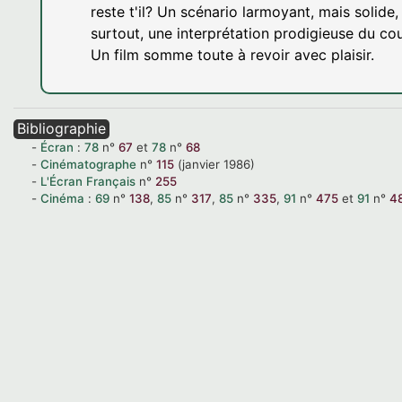
reste t'il? Un scénario larmoyant, mais solide,
surtout, une interprétation prodigieuse du cou
Un film somme toute à revoir avec plaisir.
Bibliographie
Écran
:
78
n°
67
et
78
n°
68
Cinématographe
n°
115
(janvier 1986)
L'Écran Français
n°
255
Cinéma
:
69
n°
138
,
85
n°
317
,
85
n°
335
,
91
n°
475
et
91
n°
4