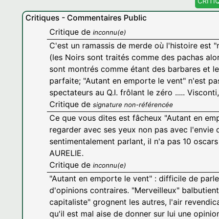
CRITI
Critiques - Commentaires Public
Critique de
inconnu(e)
C'est un ramassis de merde où l'histoire est "
(les Noirs sont traités comme des pachas alors
sont montrés comme étant des barbares et les 
parfaite; "Autant en emporte le vent" n'est p
spectateurs au Q.I. frôlant le zéro ..... Viscon
Critique de
signature non-référencée
Ce que vous dites est fâcheux "Autant en empor
regarder avec ses yeux non pas avec l'envie de
sentimentalement parlant, il n'a pas 10 oscar
AURELIE.
Critique de
inconnu(e)
"Autant en emporte le vent" : difficile de parl
d'opinions contraires. "Merveilleux" balbutien
capitaliste" grognent les autres, l'air revendic
qu'il est mal aise de donner sur lui une opini