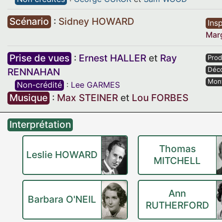
Scénario
:
Sidney HOWARD
Insp
Mar
Prise de vues
:
Ernest HALLER
et
Ray
Prod
Déc
RENNAHAN
Mon
Non-crédité
:
Lee GARMES
Musique
:
Max STEINER
et
Lou FORBES
Interprétation
Thomas
Leslie HOWARD
MITCHELL
Ann
Barbara O'NEIL
RUTHERFORD