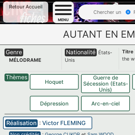
Retour Accueil
Chercher un
F
MENU
AUTANT EN EM
Genre
Nationalité
Titre
États-
the w
MÉLODRAME
Unis
Thèmes
Guerre de
Hoquet
Sécession (Etats-
Unis)
Dépression
Arc-en-ciel
Réalisation
:
Victor FLEMING
Non crédités
:
George CUKOR
et
Sam WOOD