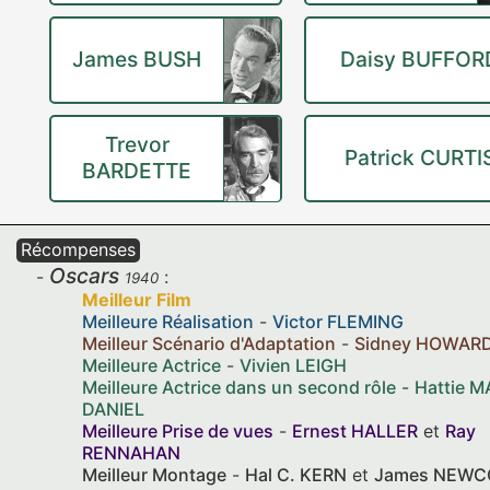
James BUSH
Daisy BUFFOR
Trevor
Patrick CURTI
BARDETTE
Récompenses
Oscars
:
1940
Meilleur Film
Meilleure Réalisation
-
Victor FLEMING
Meilleur Scénario d'Adaptation
-
Sidney HOWAR
Meilleure Actrice
-
Vivien LEIGH
Meilleure Actrice dans un second rôle
-
Hattie M
DANIEL
Meilleure Prise de vues
-
Ernest HALLER
et
Ray
RENNAHAN
Meilleur Montage
-
Hal C. KERN
et
James NEW