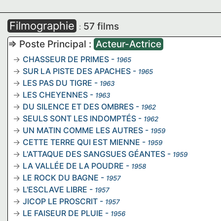
Filmographie
57 films
:
=> Poste Principal :
Acteur-Actrice
CHASSEUR DE PRIMES
-
1965
SUR LA PISTE DES APACHES
-
1965
LES PAS DU TIGRE
-
1963
LES CHEYENNES
-
1963
DU SILENCE ET DES OMBRES
-
1962
SEULS SONT LES INDOMPTÉS
-
1962
UN MATIN COMME LES AUTRES
-
1959
CETTE TERRE QUI EST MIENNE
-
1959
L'ATTAQUE DES SANGSUES GÉANTES
-
1959
LA VALLÉE DE LA POUDRE
-
1958
LE ROCK DU BAGNE
-
1957
L'ESCLAVE LIBRE
-
1957
JICOP LE PROSCRIT
-
1957
LE FAISEUR DE PLUIE
-
1956