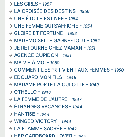
LES GIRLS
-
1957
LA CROISÉE DES DESTINS
-
1956
UNE ÉTOILE EST NEE
-
1954
UNE FEMME QUI S'AFFICHE
-
1954
GLOIRE ET FORTUNE
-
1953
MADEMOISELLE GAGNE-TOUT
-
1952
JE RETOURNE CHEZ MAMAN
-
1951
AGENCE CUPIDON
-
1951
MA VIE À MOI
-
1950
COMMENT L'ESPRIT VIENT AUX FEMMES
-
1950
EDOUARD MON FILS
-
1949
MADAME PORTE LA CULOTTE
-
1949
OTHELLO
-
1948
LA FEMME DE L'AUTRE
-
1947
ÉTRANGES VACANCES
-
1944
HANTISE
-
1944
WINGED VICTORY
-
1944
LA FLAMME SACRÉE
-
1942
HER CARDBOARD LOVER
-
1942