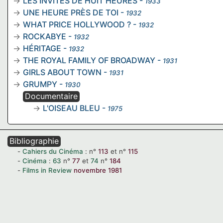
LES INVITÉS DE HUIT HEURES
-
1933
UNE HEURE PRÈS DE TOI
-
1932
WHAT PRICE HOLLYWOOD ?
-
1932
ROCKABYE
-
1932
HÉRITAGE
-
1932
THE ROYAL FAMILY OF BROADWAY
-
1931
GIRLS ABOUT TOWN
-
1931
GRUMPY
-
1930
Documentaire
L'OISEAU BLEU
-
1975
Bibliographie
Cahiers du Cinéma
:
n°
113
et
n°
115
Cinéma
:
63
n°
77
et
74
n°
184
Films in Review
novembre 1981