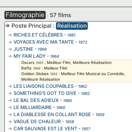
Filmographie
57 films
:
=> Poste Principal :
Réalisation
RICHES ET CÉLÈBRES
-
1981
VOYAGES AVEC MA TANTE
-
1972
JUSTINE
-
1969
MY FAIR LADY
-
1964
Oscars
:
Meilleur Film
,
Meilleure Réalisation
1965
Bafta
:
Meilleur Film
1966
Golden Globes
:
Meilleur Film Musical ou Comédie
,
1965
Meilleure Réalisation
LES LIAISONS COUPABLES
-
1962
SOMETHING'S GOT TO GIVE
-
1962
LE BAL DES ADIEUX
-
1960
LE MILLIARDAIRE
-
1960
LA DIABLESSE EN COLLANT ROSE
-
1959
VAGUE DE CHALEUR
-
1958
CAR SAUVAGE EST LE VENT
-
1957