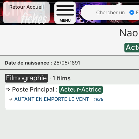
Retour Accueil
Chercher un
F
MENU
Nao
Act
Date de naissance :
25/05/1891
Filmographie
1 films
:
=> Poste Principal :
Acteur-Actrice
AUTANT EN EMPORTE LE VENT
-
1939