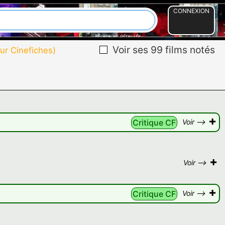
CONNEXION
Voir ses 99 films notés
ur Cinefiches)
+
Critique CF
Voir -->
+
Voir -->
+
Critique CF
Voir -->