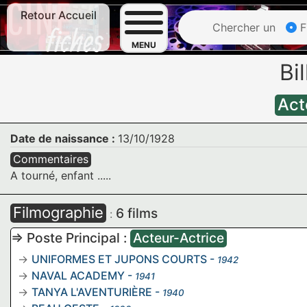
Retour Accueil
Chercher un
F
MENU
Bi
Act
Date de naissance :
13/10/1928
Commentaires
A tourné, enfant .....
Filmographie
6 films
:
=> Poste Principal :
Acteur-Actrice
UNIFORMES ET JUPONS COURTS
-
1942
NAVAL ACADEMY
-
1941
TANYA L'AVENTURIÈRE
-
1940