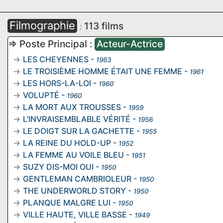
Filmographie
113 films
:
=> Poste Principal :
Acteur-Actrice
LES CHEYENNES
-
1963
LE TROISIÈME HOMME ÉTAIT UNE FEMME
-
1961
LES HORS-LA-LOI
-
1960
VOLUPTÉ
-
1960
LA MORT AUX TROUSSES
-
1959
L'INVRAISEMBLABLE VÉRITÉ
-
1956
LE DOIGT SUR LA GACHETTE
-
1955
LA REINE DU HOLD-UP
-
1952
LA FEMME AU VOILE BLEU
-
1951
SUZY DIS-MOI OUI
-
1950
GENTLEMAN CAMBRIOLEUR
-
1950
THE UNDERWORLD STORY
-
1950
PLANQUE MALGRE LUI
-
1950
VILLE HAUTE, VILLE BASSE
-
1949