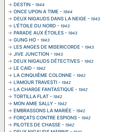
DESTIN
-
1944
ONCE UPON A TIME
-
1944
DEUX NIGAUDS DANS LA NEIGE
-
1943
L'ÉTOILE DU NORD
-
1943
PARADE AUX ÉTOILES
-
1943
GUNG HO
-
1943
LES ANGES DE MISERICORDE
-
1943
JIVE JUNCTION
-
1943
DEUX NIGAUDS DÉTECTIVES
-
1942
LE CAID
-
1942
LA CINQUIÈME COLONNE
-
1942
L'AMOUR TRAVESTI
-
1942
LA CHARGE FANTASTIQUE
-
1942
TORTILLA FLAT
-
1942
MON AMIE SALLY
-
1942
EMBRASSONS LA MARIÉE
-
1942
FORÇATS CONTRE ESPIONS
-
1942
PILOTES DE CHASSE
-
1942
DEUX NIGAUDS MARINS
-