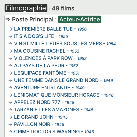
Filmographie
49 films
:
=> Poste Principal :
Acteur-Actrice
LA PREMIÈRE BALLE TUE
-
1956
IT'S A DOG'S LIFE
-
1955
VINGT MILLE LIEUES SOUS LES MERS
-
1954
MA COUSINE RACHEL
-
1953
VIOLENCES À PARK ROW
-
1952
AU PAYS DE LA PEUR
-
1952
L'ÉQUIPAGE FANTÔME
-
1951
UNE FEMME DANS LE GRAND NORD
-
1949
AVENTURE EN IRLANDE
-
1949
L'ÉNIGMATIQUE MONSIEUR HORACE
-
1948
APPELEZ NORD 777
-
1948
TARZAN ET LES AMAZONES
-
1945
LE GRAND JOHN
-
1945
PAVILLON NOIR
-
1945
CRIME DOCTOR'S WARNING
-
1945