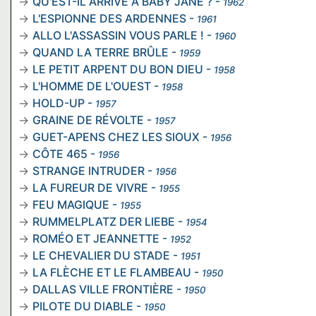
QU'EST-IL ARRIVÉ À BABY JANE ?
-
1962
L'ESPIONNE DES ARDENNES
-
1961
ALLO L'ASSASSIN VOUS PARLE !
-
1960
QUAND LA TERRE BRÛLE
-
1959
LE PETIT ARPENT DU BON DIEU
-
1958
L'HOMME DE L'OUEST
-
1958
HOLD-UP
-
1957
GRAINE DE RÉVOLTE
-
1957
GUET-APENS CHEZ LES SIOUX
-
1956
CÔTE 465
-
1956
STRANGE INTRUDER
-
1956
LA FUREUR DE VIVRE
-
1955
FEU MAGIQUE
-
1955
RUMMELPLATZ DER LIEBE
-
1954
ROMÉO ET JEANNETTE
-
1952
LE CHEVALIER DU STADE
-
1951
LA FLÈCHE ET LE FLAMBEAU
-
1950
DALLAS VILLE FRONTIÈRE
-
1950
PILOTE DU DIABLE
-
1950