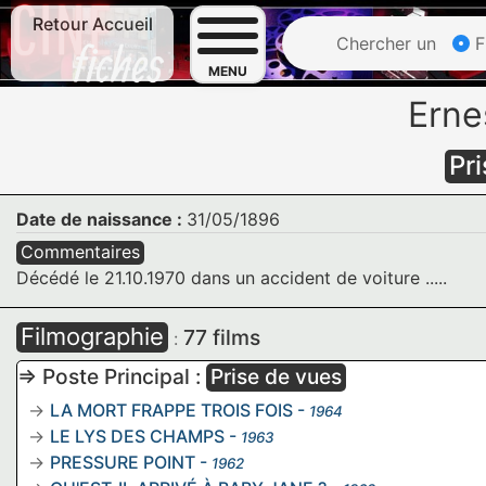
Retour Accueil
Chercher un
F
MENU
Erne
Pr
Date de naissance :
31/05/1896
Commentaires
Décédé le 21.10.1970 dans un accident de voiture .....
Filmographie
77 films
:
=> Poste Principal :
Prise de vues
LA MORT FRAPPE TROIS FOIS
-
1964
LE LYS DES CHAMPS
-
1963
PRESSURE POINT
-
1962