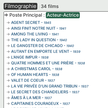
Filmographie
34 films
:
=> Poste Principal :
Acteur-Actrice
AGENT SECRET
-
1945
AINSI FINIT NOTRE NUIT
-
1941
AMONG THE LIVING
-
1941
THE LADY IN QUESTION
-
1940
LE GANGSTER DE CHICAGO
-
1940
AUTANT EN EMPORTE LE VENT
-
1939
L'ANGE IMPUR
-
1938
QUATRE HOMMES ET UNE PRIÈRE
-
1938
A CHRISTMAS CAROL
-
1938
OF HUMAN HEARTS
-
1938
VALET DE COEUR
-
1937
LA VIE PRIVÉE D'UN GRAND TRIBUN
-
1937
LE SECRET DES CHANDELIERS
-
1937
ÂMES À LA MER
-
1937
CAPITAINES COURAGEUX
-
1937