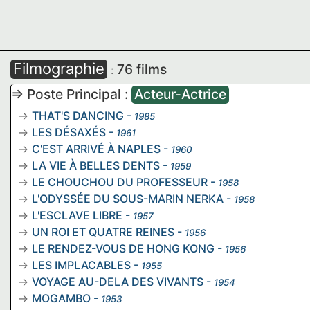
Filmographie
76 films
:
=> Poste Principal :
Acteur-Actrice
THAT'S DANCING
-
1985
LES DÉSAXÉS
-
1961
C'EST ARRIVÉ À NAPLES
-
1960
LA VIE À BELLES DENTS
-
1959
LE CHOUCHOU DU PROFESSEUR
-
1958
L'ODYSSÉE DU SOUS-MARIN NERKA
-
1958
L'ESCLAVE LIBRE
-
1957
UN ROI ET QUATRE REINES
-
1956
LE RENDEZ-VOUS DE HONG KONG
-
1956
LES IMPLACABLES
-
1955
VOYAGE AU-DELA DES VIVANTS
-
1954
MOGAMBO
-
1953