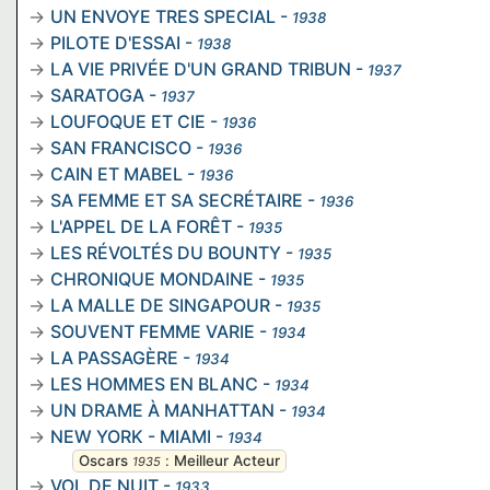
UN ENVOYE TRES SPECIAL
-
1938
PILOTE D'ESSAI
-
1938
LA VIE PRIVÉE D'UN GRAND TRIBUN
-
1937
SARATOGA
-
1937
LOUFOQUE ET CIE
-
1936
SAN FRANCISCO
-
1936
CAIN ET MABEL
-
1936
SA FEMME ET SA SECRÉTAIRE
-
1936
L'APPEL DE LA FORÊT
-
1935
LES RÉVOLTÉS DU BOUNTY
-
1935
CHRONIQUE MONDAINE
-
1935
LA MALLE DE SINGAPOUR
-
1935
SOUVENT FEMME VARIE
-
1934
LA PASSAGÈRE
-
1934
LES HOMMES EN BLANC
-
1934
UN DRAME À MANHATTAN
-
1934
NEW YORK - MIAMI
-
1934
Oscars
:
Meilleur Acteur
1935
VOL DE NUIT
-
1933