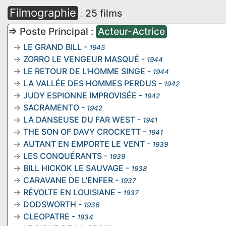
Filmographie
25 films
:
=> Poste Principal :
Acteur-Actrice
LE GRAND BILL
-
1945
ZORRO LE VENGEUR MASQUÉ
-
1944
LE RETOUR DE L'HOMME SINGE
-
1944
LA VALLÉE DES HOMMES PERDUS
-
1942
JUDY ESPIONNE IMPROVISÉE
-
1942
SACRAMENTO
-
1942
LA DANSEUSE DU FAR WEST
-
1941
THE SON OF DAVY CROCKETT
-
1941
AUTANT EN EMPORTE LE VENT
-
1939
LES CONQUÉRANTS
-
1939
BILL HICKOK LE SAUVAGE
-
1938
CARAVANE DE L'ENFER
-
1937
RÉVOLTE EN LOUISIANE
-
1937
DODSWORTH
-
1936
CLEOPATRE
-
1934