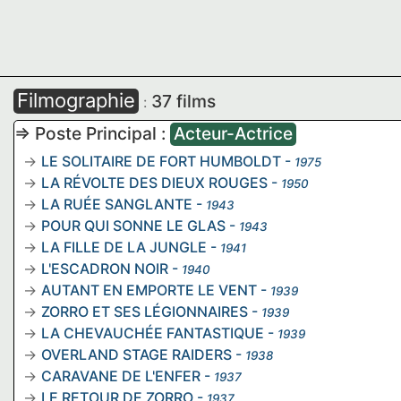
Filmographie
37 films
:
=> Poste Principal :
Acteur-Actrice
LE SOLITAIRE DE FORT HUMBOLDT
-
1975
LA RÉVOLTE DES DIEUX ROUGES
-
1950
LA RUÉE SANGLANTE
-
1943
POUR QUI SONNE LE GLAS
-
1943
LA FILLE DE LA JUNGLE
-
1941
L'ESCADRON NOIR
-
1940
AUTANT EN EMPORTE LE VENT
-
1939
ZORRO ET SES LÉGIONNAIRES
-
1939
LA CHEVAUCHÉE FANTASTIQUE
-
1939
OVERLAND STAGE RAIDERS
-
1938
CARAVANE DE L'ENFER
-
1937
LE RETOUR DE ZORRO
-
1937