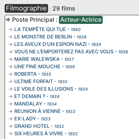
Filmographie
29 films
:
=> Poste Principal :
Acteur-Actrice
LA TEMPÊTE QUI TUE
-
1940
LE MONSTRE DE BERLIN
-
1939
LES AVEUX D'UN ESPION NAZI
-
1939
VOUS NE L'EMPORTEREZ PAS AVEC VOUS
-
1938
MARIE WALEWSKA
-
1937
UNE FINE MOUCHE
-
1936
ROBERTA
-
1935
ULTIME FORFAIT
-
1935
LE VOILE DES ILLUSIONS
-
1934
ET DEMAIN ?
-
1934
MANDALAY
-
1934
REUNION À VIENNE
-
1933
EX-LADY
-
1933
GRAND HOTEL
-
1932
SIX HEURES À VIVRE
-
1932