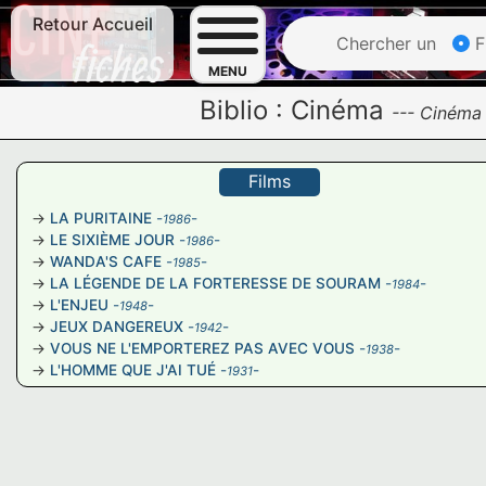
Retour Accueil
Chercher un
F
MENU
Biblio :
Cinéma
---
Ciném
Films
LA PURITAINE
-
-
1986
LE SIXIÈME JOUR
-
-
1986
WANDA'S CAFE
-
-
1985
LA LÉGENDE DE LA FORTERESSE DE SOURAM
-
-
1984
L'ENJEU
-
-
1948
JEUX DANGEREUX
-
-
1942
VOUS NE L'EMPORTEREZ PAS AVEC VOUS
-
-
1938
L'HOMME QUE J'AI TUÉ
-
-
1931