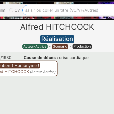
ilm
Cv
Alfred HITCHCOCK
Réalisation
-
-
Acteur-Actrice
Scénario
Production
4/1980
Cause de décès :
crise cardiaque
ention 1 Homonyme !
red HITCHCOCK
(Acteur-Actrice)