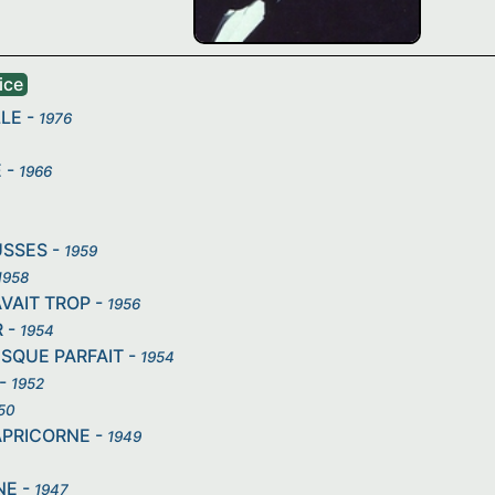
ice
LLE
-
1976
E
-
1966
USSES
-
1959
1958
AVAIT TROP
-
1956
R
-
1954
ESQUE PARFAIT
-
1954
-
1952
50
APRICORNE
-
1949
NE
-
1947