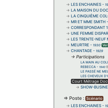
LES ENCHAINES
-
1
LA MAISON DU DO
LA CINQUIÈME CO
MR ET MME SMITH
CORRESPONDANT 1
UNE FEMME DISPAR
LES TRENTE-NEUF
MEURTRE
-
1930
Ver
CHANTAGE
-
1929
→ Participations
LA MAIN AU COL
REBECCA
-
1940
LE PASSÉ NE ME
LES CHEVEUX D'
Court Métrage Doc
SHOW-BUSINE
=> Poste :
Scénario
LES ENCHAINES
-
1