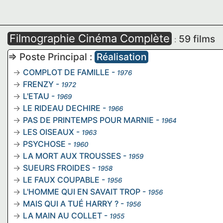
Filmographie Cinéma Complète
59 films
:
=> Poste Principal :
Réalisation
COMPLOT DE FAMILLE
-
1976
FRENZY
-
1972
L'ETAU
-
1969
LE RIDEAU DECHIRE
-
1966
PAS DE PRINTEMPS POUR MARNIE
-
1964
LES OISEAUX
-
1963
PSYCHOSE
-
1960
LA MORT AUX TROUSSES
-
1959
SUEURS FROIDES
-
1958
LE FAUX COUPABLE
-
1956
L'HOMME QUI EN SAVAIT TROP
-
1956
MAIS QUI A TUÉ HARRY ?
-
1956
LA MAIN AU COLLET
-
1955