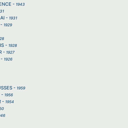
MENCE
-
1943
31
AI
-
1931
-
1929
28
IS
-
1928
R
-
1927
-
1926
USSES
-
1959
-
1956
R
-
1954
50
946