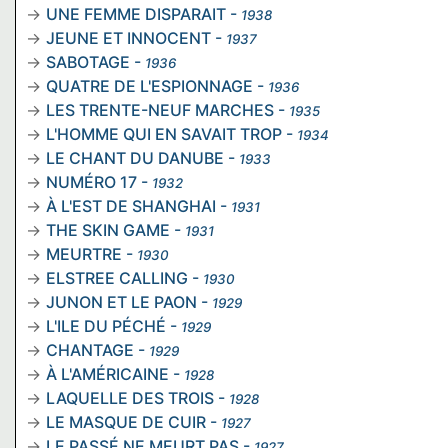
UNE FEMME DISPARAIT
-
1938
JEUNE ET INNOCENT
-
1937
SABOTAGE
-
1936
QUATRE DE L'ESPIONNAGE
-
1936
LES TRENTE-NEUF MARCHES
-
1935
L'HOMME QUI EN SAVAIT TROP
-
1934
LE CHANT DU DANUBE
-
1933
NUMÉRO 17
-
1932
À L'EST DE SHANGHAI
-
1931
THE SKIN GAME
-
1931
MEURTRE
-
1930
ELSTREE CALLING
-
1930
JUNON ET LE PAON
-
1929
L'ILE DU PÉCHÉ
-
1929
CHANTAGE
-
1929
À L'AMÉRICAINE
-
1928
LAQUELLE DES TROIS
-
1928
LE MASQUE DE CUIR
-
1927
LE PASSÉ NE MEURT PAS
-
1927