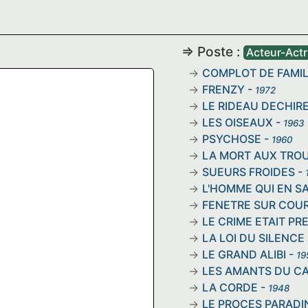
=> Poste :
Acteur-Actr
COMPLOT DE FAMI
FRENZY
-
1972
LE RIDEAU DECHIR
LES OISEAUX
-
1963
PSYCHOSE
-
1960
LA MORT AUX TRO
SUEURS FROIDES
-
L'HOMME QUI EN S
FENETRE SUR COU
LE CRIME ETAIT PR
LA LOI DU SILENCE
LE GRAND ALIBI
-
19
LES AMANTS DU C
LA CORDE
-
1948
LE PROCES PARADI