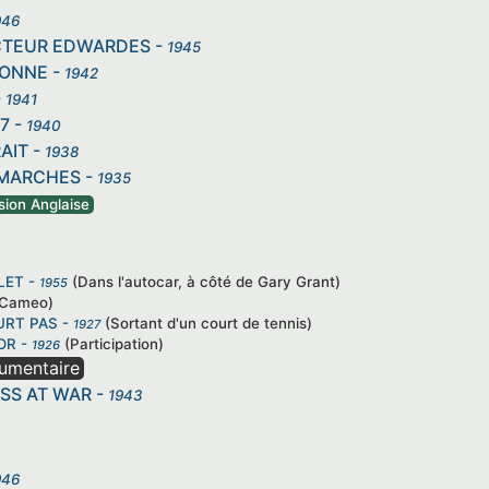
946
CTEUR EDWARDES
-
1945
LONNE
-
1942
-
1941
7
-
1940
AIT
-
1938
 MARCHES
-
1935
sion Anglaise
LET
-
(Dans l'autocar, à côté de Gary Grant)
1955
(Cameo)
URT PAS
-
(Sortant d'un court de tennis)
1927
OR
-
(Participation)
1926
umentaire
SS AT WAR
-
1943
946