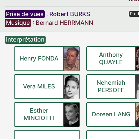
Prise de vues
:
Robert BURKS
Prod
Musique
:
Bernard HERRMANN
Interprétation
Anthony
Henry FONDA
QUAYLE
Nehemiah
Vera MILES
PERSOFF
Esther
Doreen LANG
MINCIOTTI