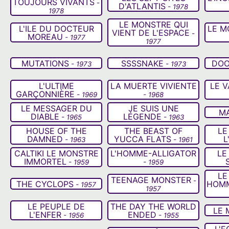
TOUJOURS VIVANTS
-
D'ATLANTIS
- 1978
1978
LE MONSTRE QUI
L'ILE DU DOCTEUR
LE M
VIENT DE L'ESPACE
-
MOREAU
- 1977
1977
MUTATIONS
SSSSNAKE
DO
- 1973
- 1973
L'ULTIME
LA MUERTE VIVIENTE
LE V
GARÇONNIÈRE
- 1969
- 1968
LE MESSAGER DU
JE SUIS UNE
M
DIABLE
LÉGENDE
- 1965
- 1963
HOUSE OF THE
THE BEAST OF
LE
DAMNED
YUCCA FLATS
L
- 1963
- 1961
CALTIKI LE MONSTRE
L'HOMME-ALLIGATOR
LE
IMMORTEL
- 1959
- 1959
LE
TEENAGE MONSTER
-
THE CYCLOPS
HOMM
- 1957
1957
LE PEUPLE DE
THE DAY THE WORLD
LE 
L'ENFER
ENDED
- 1956
- 1955
L'E