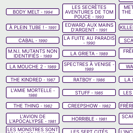
LES SECRÈTES
MET
BODY MELT
AVENTURES DE TOM
THE 
- 1994
POUCE
- 1993
EDWARD AUX MAINS
À PLEIN TUBE !
KILLE
- 1991
D'ARGENT
- 1991
LA FUITE AU PARADIS
CABAL
SCA
- 1990
- 1990
M.N.I. MUTANTS NON
FRÈ
LA GRIETA
- 1989
IDENTIFIÉS
- 1989
SPECTRES À VENISE
-
LA MOUCHE 2
WA
- 1989
1989
THE KINDRED
RATBOY
LA
- 1987
- 1986
L'AMIE MORTELLE
-
STUFF
LES
- 1985
1986
THE THING
CREEPSHOW
FRÈR
- 1982
- 1982
L'AVION DE
SCA
HORRIBLE
- 1981
L'APOCALYPSE
- 1981
LES MONSTRES SONT
LES SEPT CITÉS
L'IN