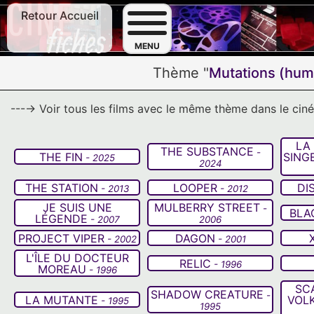
Retour Accueil
F
MENU
Thème "
Mutations (hum
---→ Voir tous les films avec le même thème dans le ci
LA
THE SUBSTANCE
-
THE FIN
SING
- 2025
2024
THE STATION
LOOPER
DI
- 2013
- 2012
JE SUIS UNE
MULBERRY STREET
-
BLA
LÉGENDE
- 2007
2006
PROJECT VIPER
DAGON
- 2002
- 2001
L'ÎLE DU DOCTEUR
RELIC
- 1996
MOREAU
- 1996
SCA
SHADOW CREATURE
-
LA MUTANTE
VOLK
- 1995
1995