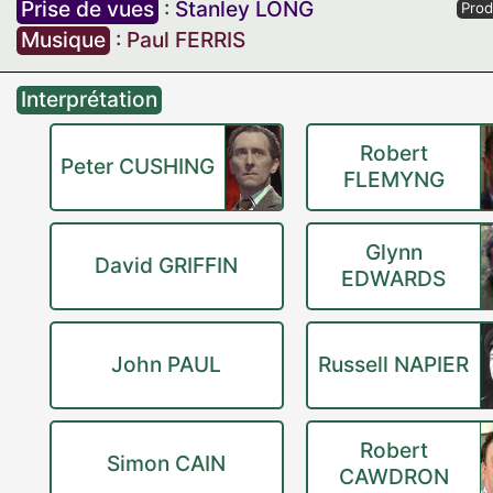
Prise de vues
:
Stanley LONG
Prod
Musique
:
Paul FERRIS
Interprétation
Robert
Peter CUSHING
FLEMYNG
Glynn
David GRIFFIN
EDWARDS
John PAUL
Russell NAPIER
Robert
Simon CAIN
CAWDRON