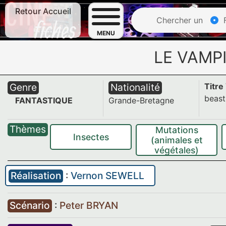
Retour Accueil
Chercher un
F
MENU
LE VAMPI
Genre
Nationalité
Titre
beast
FANTASTIQUE
Grande-Bretagne
Thèmes
Mutations
Insectes
(animales et
végétales)
Réalisation
:
Vernon SEWELL
Scénario
:
Peter BRYAN