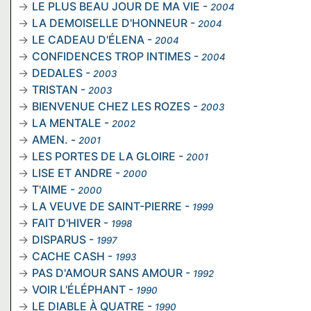
LE PLUS BEAU JOUR DE MA VIE
-
2004
LA DEMOISELLE D'HONNEUR
-
2004
LE CADEAU D'ÉLENA
-
2004
CONFIDENCES TROP INTIMES
-
2004
DEDALES
-
2003
TRISTAN
-
2003
BIENVENUE CHEZ LES ROZES
-
2003
LA MENTALE
-
2002
AMEN.
-
2001
LES PORTES DE LA GLOIRE
-
2001
LISE ET ANDRE
-
2000
T'AIME
-
2000
LA VEUVE DE SAINT-PIERRE
-
1999
FAIT D'HIVER
-
1998
DISPARUS
-
1997
CACHE CASH
-
1993
PAS D'AMOUR SANS AMOUR
-
1992
VOIR L'ÉLÉPHANT
-
1990
LE DIABLE À QUATRE
-
1990