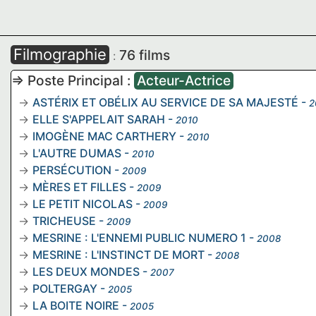
Filmographie
76 films
:
=> Poste Principal :
Acteur-Actrice
ASTÉRIX ET OBÉLIX AU SERVICE DE SA MAJESTÉ
-
2
ELLE S'APPELAIT SARAH
-
2010
IMOGÈNE MAC CARTHERY
-
2010
L'AUTRE DUMAS
-
2010
PERSÉCUTION
-
2009
MÈRES ET FILLES
-
2009
LE PETIT NICOLAS
-
2009
TRICHEUSE
-
2009
MESRINE : L'ENNEMI PUBLIC NUMERO 1
-
2008
MESRINE : L'INSTINCT DE MORT
-
2008
LES DEUX MONDES
-
2007
POLTERGAY
-
2005
LA BOITE NOIRE
-
2005