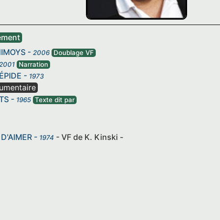
ement
NIMOYS
-
2006
Doublage VF
2001
Narration
ÉPIDE
-
1973
umentaire
TS
-
1965
Texte dit par
 D'AIMER
-
- VF de K. Kinski -
1974