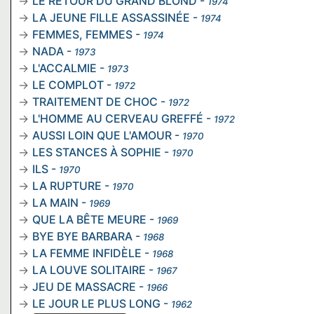
LE RETOUR DU GRAND BLOND
-
1974
LA JEUNE FILLE ASSASSINÉE
-
1974
FEMMES, FEMMES
-
1974
NADA
-
1973
L'ACCALMIE
-
1973
LE COMPLOT
-
1972
TRAITEMENT DE CHOC
-
1972
L'HOMME AU CERVEAU GREFFÉ
-
1972
AUSSI LOIN QUE L'AMOUR
-
1970
LES STANCES À SOPHIE
-
1970
ILS
-
1970
LA RUPTURE
-
1970
LA MAIN
-
1969
QUE LA BÊTE MEURE
-
1969
BYE BYE BARBARA
-
1968
LA FEMME INFIDÈLE
-
1968
LA LOUVE SOLITAIRE
-
1967
JEU DE MASSACRE
-
1966
LE JOUR LE PLUS LONG
-
1962