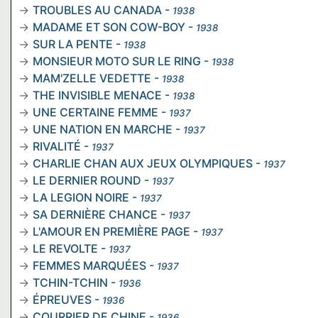
TROUBLES AU CANADA
-
1938
MADAME ET SON COW-BOY
-
1938
SUR LA PENTE
-
1938
MONSIEUR MOTO SUR LE RING
-
1938
MAM'ZELLE VEDETTE
-
1938
THE INVISIBLE MENACE
-
1938
UNE CERTAINE FEMME
-
1937
UNE NATION EN MARCHE
-
1937
RIVALITÉ
-
1937
CHARLIE CHAN AUX JEUX OLYMPIQUES
-
1937
LE DERNIER ROUND
-
1937
LA LEGION NOIRE
-
1937
SA DERNIÈRE CHANCE
-
1937
L'AMOUR EN PREMIÈRE PAGE
-
1937
LE REVOLTE
-
1937
FEMMES MARQUÉES
-
1937
TCHIN-TCHIN
-
1936
ÉPREUVES
-
1936
COURRIER DE CHINE
-
1936