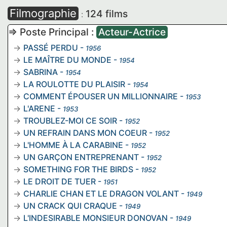
Filmographie
124 films
:
=> Poste Principal :
Acteur-Actrice
PASSÉ PERDU
-
1956
LE MAÎTRE DU MONDE
-
1954
SABRINA
-
1954
LA ROULOTTE DU PLAISIR
-
1954
COMMENT ÉPOUSER UN MILLIONNAIRE
-
1953
L'ARENE
-
1953
TROUBLEZ-MOI CE SOIR
-
1952
UN REFRAIN DANS MON COEUR
-
1952
L'HOMME À LA CARABINE
-
1952
UN GARÇON ENTREPRENANT
-
1952
SOMETHING FOR THE BIRDS
-
1952
LE DROIT DE TUER
-
1951
CHARLIE CHAN ET LE DRAGON VOLANT
-
1949
UN CRACK QUI CRAQUE
-
1949
L'INDESIRABLE MONSIEUR DONOVAN
-
1949