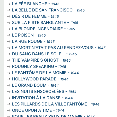
LA FÉE BLANCHE
-
1945
LA BELLE DE SAN FRANCISCO
-
1945
DÉSIR DE FEMME
-
1945
SUR LA PISTE SANGLANTE
-
1945
LA BLONDE INCENDIAIRE
-
1945
LE POISON
-
1945
LA RUE ROUGE
-
1945
LA MORT N'ETAIT PAS AU RENDEZ-VOUS
-
1945
DU SANG DANS LE SOLEIL
-
1945
THE VAMPIRE'S GHOST
-
1945
ROUGHLY SPEAKING
-
1945
LE FANTÔME DE LA MOMIE
-
1944
HOLLYWOOD PARADE
-
1944
LE GRAND BOUM
-
1944
LES NUITS ENSORCELÉES
-
1944
INVITATION À LA DANSE
-
1944
LES PILLARDS DE LA VILLE FANTÔME
-
1944
ONCE UPON A TIME
-
1944
POUR LES BEAUX YEUX DE MA MIE
-
1944