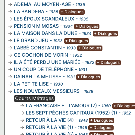
ADEMAI AU MOYEN-AGE
-
1935
LA BANDERA
-
1935
+ Dialogues
LES ÉPOUX SCANDALEUX
-
1935
PENSION MIMOSAS
-
1934
+ Dialogues
LA MAISON DANS LA DUNE
-
1934
+ Dialogues
LE GRAND JEU
-
1933
+ Dialogues
L'ABBÉ CONSTANTIN
-
1933
+ Dialogues
CE COCHON DE MORIN
-
1932
IL A ÉTÉ PERDU UNE MARIÉE
-
1932
+ Dialogues
UN COUP DE TÉLÉPHONE
-
1931
DAINAH LA METISSE
-
1931
+ Dialogues
LA PETITE LISE
-
1930
LES NOUVEAUX MESSIEURS
-
1928
Courts Métrages
LA FRANÇAISE ET L'AMOUR (7)
-
1960
+ Dialogue
LES SEPT PÉCHÉS CAPITAUX (1952) (1)
-
1952
RETOUR À LA VIE (4)
-
1948
+ Dialogues
RETOUR À LA VIE (1)
-
1948
+ Dialogues
RETOUR À LA VIE (5)
-
1948
+ Dialogues