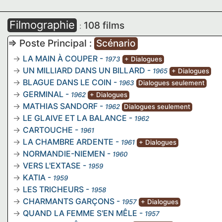
Filmographie
108 films
:
=> Poste Principal :
Scénario
LA MAIN À COUPER
-
1973
+ Dialogues
UN MILLIARD DANS UN BILLARD
-
1965
+ Dialogues
BLAGUE DANS LE COIN
-
1963
Dialogues seulement
GERMINAL
-
1962
+ Dialogues
MATHIAS SANDORF
-
1962
Dialogues seulement
LE GLAIVE ET LA BALANCE
-
1962
CARTOUCHE
-
1961
LA CHAMBRE ARDENTE
-
1961
+ Dialogues
NORMANDIE-NIEMEN
-
1960
VERS L'EXTASE
-
1959
KATIA
-
1959
LES TRICHEURS
-
1958
CHARMANTS GARÇONS
-
1957
+ Dialogues
QUAND LA FEMME S'EN MÊLE
-
1957