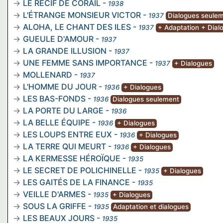
LE RÉCIF DE CORAIL
-
1938
L'ÉTRANGE MONSIEUR VICTOR
-
1937
Dialogues seule
ALOHA, LE CHANT DES ILES
-
1937
+ Adaptation + Dial
GUEULE D'AMOUR
-
1937
LA GRANDE ILLUSION
-
1937
UNE FEMME SANS IMPORTANCE
-
1937
+ Dialogues
MOLLENARD
-
1937
L'HOMME DU JOUR
-
1936
+ Dialogues
LES BAS-FONDS
-
1936
Dialogues seulement
LA PORTE DU LARGE
-
1936
LA BELLE ÉQUIPE
-
1936
+ Dialogues
LES LOUPS ENTRE EUX
-
1936
+ Dialogues
LA TERRE QUI MEURT
-
1936
+ Dialogues
LA KERMESSE HÉROÏQUE
-
1935
LE SECRET DE POLICHINELLE
-
1935
+ Dialogues
LES GAITÉS DE LA FINANCE
-
1935
VEILLE D'ARMES
-
1935
+ Dialogues
SOUS LA GRIFFE
-
1935
Adaptation et dialogues
LES BEAUX JOURS
-
1935