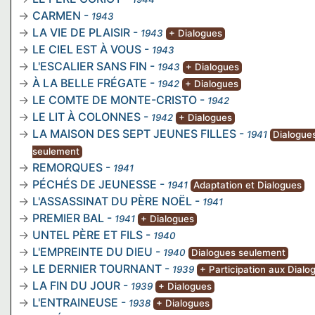
CARMEN
-
1943
LA VIE DE PLAISIR
-
1943
+ Dialogues
LE CIEL EST À VOUS
-
1943
L'ESCALIER SANS FIN
-
1943
+ Dialogues
À LA BELLE FRÉGATE
-
1942
+ Dialogues
LE COMTE DE MONTE-CRISTO
-
1942
LE LIT À COLONNES
-
1942
+ Dialogues
LA MAISON DES SEPT JEUNES FILLES
-
1941
Dialogue
seulement
REMORQUES
-
1941
PÉCHÉS DE JEUNESSE
-
1941
Adaptation et Dialogues
L'ASSASSINAT DU PÈRE NOËL
-
1941
PREMIER BAL
-
1941
+ Dialogues
UNTEL PÈRE ET FILS
-
1940
L'EMPREINTE DU DIEU
-
1940
Dialogues seulement
LE DERNIER TOURNANT
-
1939
+ Participation aux Dialo
LA FIN DU JOUR
-
1939
+ Dialogues
L'ENTRAINEUSE
-
1938
+ Dialogues