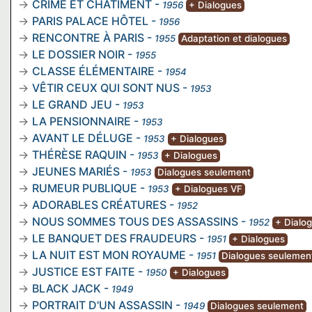
CRIME ET CHÂTIMENT
-
1956
+ Dialogues
PARIS PALACE HÔTEL
-
1956
RENCONTRE À PARIS
-
1955
Adaptation et dialogues
LE DOSSIER NOIR
-
1955
CLASSE ÉLÉMENTAIRE
-
1954
VÊTIR CEUX QUI SONT NUS
-
1953
LE GRAND JEU
-
1953
LA PENSIONNAIRE
-
1953
AVANT LE DÉLUGE
-
1953
+ Dialogues
THÉRÈSE RAQUIN
-
1953
+ Dialogues
JEUNES MARIÉS
-
1953
Dialogues seulement
RUMEUR PUBLIQUE
-
1953
+ Dialogues VF
ADORABLES CRÉATURES
-
1952
NOUS SOMMES TOUS DES ASSASSINS
-
1952
+ Dialo
LE BANQUET DES FRAUDEURS
-
1951
+ Dialogues
LA NUIT EST MON ROYAUME
-
1951
Dialogues seulemen
JUSTICE EST FAITE
-
1950
+ Dialogues
BLACK JACK
-
1949
PORTRAIT D'UN ASSASSIN
-
1949
Dialogues seulement