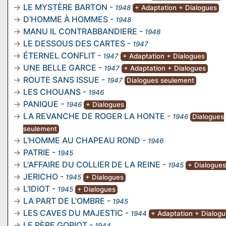
LE MYSTÈRE BARTON
-
1948
+ Adaptation + Dialogues
D'HOMME À HOMMES
-
1948
MANU IL CONTRABBANDIERE
-
1948
LE DESSOUS DES CARTES
-
1947
ÉTERNEL CONFLIT
-
1947
+ Adaptation + Dialogues
UNE BELLE GARCE
-
1947
+ Adaptation + Dialogues
ROUTE SANS ISSUE
-
1947
Dialogues seulement
LES CHOUANS
-
1946
PANIQUE
-
1946
+ Dialogues
LA REVANCHE DE ROGER LA HONTE
-
1946
Dialogues
seulement
L'HOMME AU CHAPEAU ROND
-
1946
PATRIE
-
1945
L'AFFAIRE DU COLLIER DE LA REINE
-
1945
+ Dialogues
JERICHO
-
1945
+ Dialogues
L'IDIOT
-
1945
+ Dialogues
LA PART DE L'OMBRE
-
1945
LES CAVES DU MAJESTIC
-
1944
+ Adaptation + Dialog
LE PÈRE GORIOT
-
1944