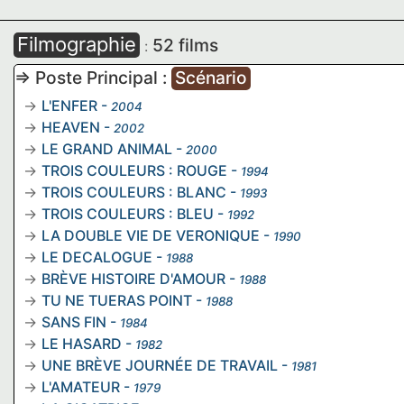
Filmographie
52 films
:
=> Poste Principal :
Scénario
L'ENFER
-
2004
HEAVEN
-
2002
LE GRAND ANIMAL
-
2000
TROIS COULEURS : ROUGE
-
1994
TROIS COULEURS : BLANC
-
1993
TROIS COULEURS : BLEU
-
1992
LA DOUBLE VIE DE VERONIQUE
-
1990
LE DECALOGUE
-
1988
BRÈVE HISTOIRE D'AMOUR
-
1988
TU NE TUERAS POINT
-
1988
SANS FIN
-
1984
LE HASARD
-
1982
UNE BRÈVE JOURNÉE DE TRAVAIL
-
1981
L'AMATEUR
-
1979