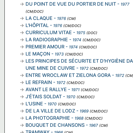
DU POINT DE VUE DU PORTIER DE NUIT
-
1977
(CM/DOC)
LA CLAQUE
-
1976
(CM)
L'HÔPITAL
-
1976
(CM/DOC)
CURRICULUM VITAE
-
1975
(DOC)
LA RADIOGRAPHIE
-
1974
(CM/DOC)
PREMIER AMOUR
-
1974
(CM/DOC)
LE MAÇON
-
1973
(CM/DOC)
LES PRINCIPES DE SÉCURITE ET D'HYGIÈNE D
UNE MINE DE CUIVRE
-
1972
(CM/DOC)
ENTRE WROCLAW ET ZIELONA GORA
-
1972
(CM
LE REFRAIN
-
1972
(CM/DOC)
AVANT LE RALLYE
-
1971
(CM/DOC)
J'ÉTAIS SOLDAT
-
1970
(CM/DOC)
L'USINE
-
1970
(CM/DOC)
DE LA VILLE DE LODZ
-
1969
(CM/DOC)
LA PHOTOGRAPHIE
-
1968
(CM/DOC)
BOUQUET DE CHANSONS
-
1967
(CM)
TRAMWAY
-
1966
(CM)