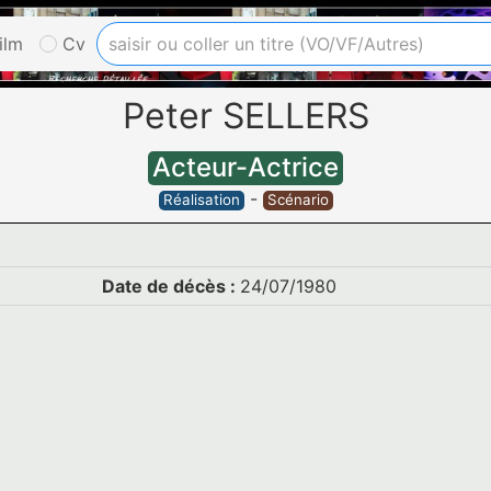
ilm
Cv
Peter SELLERS
Acteur-Actrice
-
Réalisation
Scénario
Date de décès :
24/07/1980