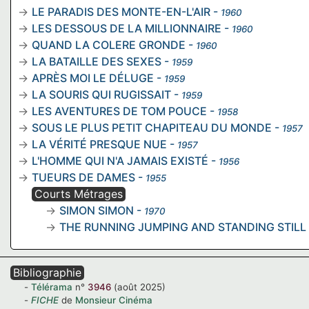
LE PARADIS DES MONTE-EN-L'AIR
-
1960
LES DESSOUS DE LA MILLIONNAIRE
-
1960
QUAND LA COLERE GRONDE
-
1960
LA BATAILLE DES SEXES
-
1959
APRÈS MOI LE DÉLUGE
-
1959
LA SOURIS QUI RUGISSAIT
-
1959
LES AVENTURES DE TOM POUCE
-
1958
SOUS LE PLUS PETIT CHAPITEAU DU MONDE
-
1957
LA VÉRITÉ PRESQUE NUE
-
1957
L'HOMME QUI N'A JAMAIS EXISTÉ
-
1956
TUEURS DE DAMES
-
1955
Courts Métrages
SIMON SIMON
-
1970
THE RUNNING JUMPING AND STANDING STILL 
Bibliographie
Télérama
n°
3946
(août 2025)
FICHE
de
Monsieur Cinéma