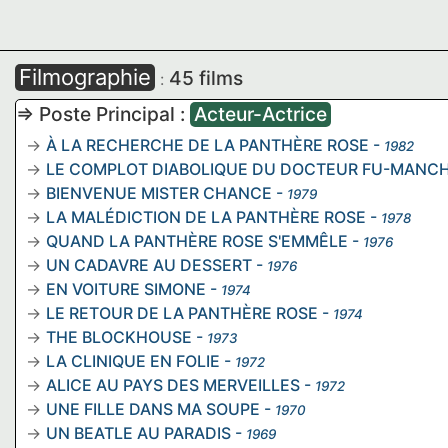
Filmographie
45 films
:
=> Poste Principal :
Acteur-Actrice
À LA RECHERCHE DE LA PANTHÈRE ROSE
-
1982
LE COMPLOT DIABOLIQUE DU DOCTEUR FU-MANC
BIENVENUE MISTER CHANCE
-
1979
LA MALÉDICTION DE LA PANTHÈRE ROSE
-
1978
QUAND LA PANTHÈRE ROSE S'EMMÊLE
-
1976
UN CADAVRE AU DESSERT
-
1976
EN VOITURE SIMONE
-
1974
LE RETOUR DE LA PANTHÈRE ROSE
-
1974
THE BLOCKHOUSE
-
1973
LA CLINIQUE EN FOLIE
-
1972
ALICE AU PAYS DES MERVEILLES
-
1972
UNE FILLE DANS MA SOUPE
-
1970
UN BEATLE AU PARADIS
-
1969