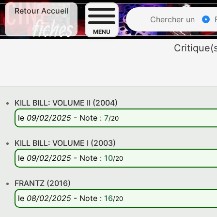
Retour Accueil
Chercher un
F
MENU
Critique
KILL BILL: VOLUME II (2004)
le
09/02/2025
-
Note
:
7
/20
KILL BILL: VOLUME I (2003)
le
09/02/2025
-
Note
:
10
/20
FRANTZ (2016)
le
08/02/2025
-
Note
:
16
/20