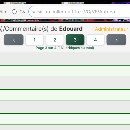
ilm
Cv
(s)/Commentaire(s) de
Edouard
(Administrateur
1
2
3
4
Page 3 sur 4 (161 critiques au total)