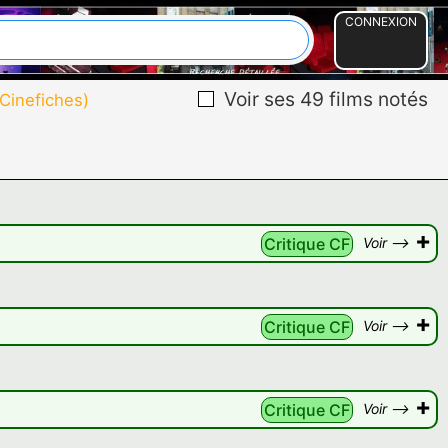
CONNEXION
Voir ses 49 films notés
 Cinefiches)
+
Critique CF
Voir -->
+
Critique CF
Voir -->
+
Critique CF
Voir -->