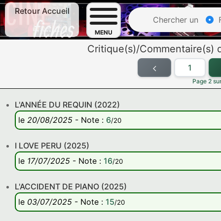
Retour Accueil
Chercher un
F
MENU
Critique(s)/Commentaire(s)
1
Page 2 sur
L'ANNÉE DU REQUIN (2022)
le
20/08/2025
-
Note
:
6
/20
I LOVE PERU (2025)
le
17/07/2025
-
Note
:
16
/20
L'ACCIDENT DE PIANO (2025)
le
03/07/2025
-
Note
:
15
/20