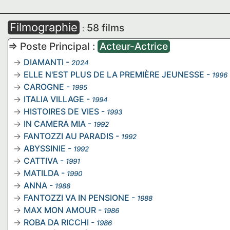
Filmographie
58 films
:
=> Poste Principal :
Acteur-Actrice
DIAMANTI
-
2024
ELLE N'EST PLUS DE LA PREMIÈRE JEUNESSE
-
1996
CAROGNE
-
1995
ITALIA VILLAGE
-
1994
HISTOIRES DE VIES
-
1993
IN CAMERA MIA
-
1992
FANTOZZI AU PARADIS
-
1992
ABYSSINIE
-
1992
CATTIVA
-
1991
MATILDA
-
1990
ANNA
-
1988
FANTOZZI VA IN PENSIONE
-
1988
MAX MON AMOUR
-
1986
ROBA DA RICCHI
-
1986