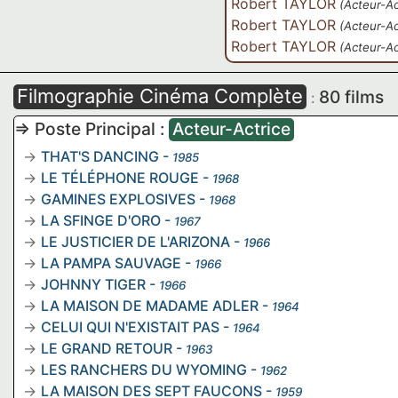
Robert TAYLOR
(Acteur-Ac
Robert TAYLOR
(Acteur-Ac
Robert TAYLOR
(Acteur-Ac
Filmographie Cinéma Complète
80 films
:
=> Poste Principal :
Acteur-Actrice
THAT'S DANCING
-
1985
LE TÉLÉPHONE ROUGE
-
1968
GAMINES EXPLOSIVES
-
1968
LA SFINGE D'ORO
-
1967
LE JUSTICIER DE L'ARIZONA
-
1966
LA PAMPA SAUVAGE
-
1966
JOHNNY TIGER
-
1966
LA MAISON DE MADAME ADLER
-
1964
CELUI QUI N'EXISTAIT PAS
-
1964
LE GRAND RETOUR
-
1963
LES RANCHERS DU WYOMING
-
1962
LA MAISON DES SEPT FAUCONS
-
1959