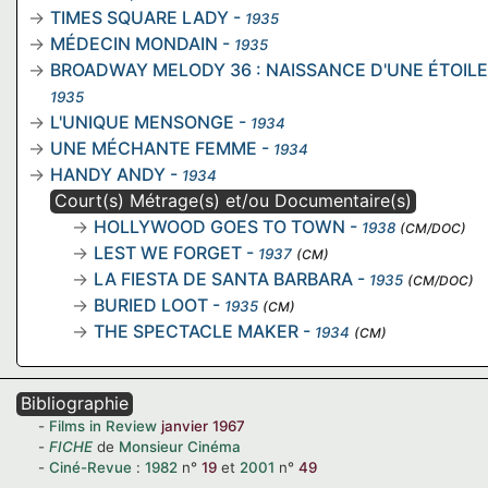
TIMES SQUARE LADY
-
1935
MÉDECIN MONDAIN
-
1935
BROADWAY MELODY 36 : NAISSANCE D'UNE ÉTOILE
1935
L'UNIQUE MENSONGE
-
1934
UNE MÉCHANTE FEMME
-
1934
HANDY ANDY
-
1934
Court(s) Métrage(s) et/ou Documentaire(s)
HOLLYWOOD GOES TO TOWN
-
1938
(CM/DOC)
LEST WE FORGET
-
1937
(CM)
LA FIESTA DE SANTA BARBARA
-
1935
(CM/DOC)
BURIED LOOT
-
1935
(CM)
THE SPECTACLE MAKER
-
1934
(CM)
Bibliographie
Films in Review
janvier 1967
FICHE
de
Monsieur Cinéma
Ciné-Revue
:
1982
n°
19
et
2001
n°
49